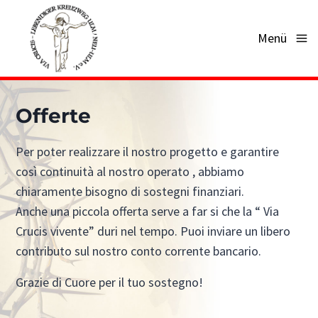
Salta
al
Menü
contenuto
Offerte
Per poter realizzare il nostro progetto e garantire
così continuità al nostro operato , abbiamo
chiaramente bisogno di sostegni finanziari.
Anche una piccola offerta serve a far si che la “ Via
Crucis vivente” duri nel tempo. Puoi inviare un libero
contributo sul nostro conto corrente bancario.
Grazie di Cuore per il tuo sostegno!