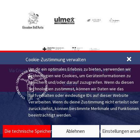
Cookie-Zustimmung verwalten
Um dir ein optimales Erlebnis zu bieten, verwenden wir
Via Crucis Vivente
Album Fotografico
Stampa
Contatti
Technologien wie Cookies, um Geräteinformationen zu
speichern und/oder darauf zuzugreifen. Wenn du diesen
Offerte
Technologien zustimmst, können wir Daten wie das
Surfverhalten oder eindeutige IDs auf dieser Website
verarbeiten. Wenn du deine Zustimmung nicht erteilst oder
zurückziehst, können bestimmte Merkmale und Funktionen
beeinträchtigt werden.
Die technische Speicherung oder der Zugriff ist für den rechtmäßig
Ablehnen
Einstellungen ans