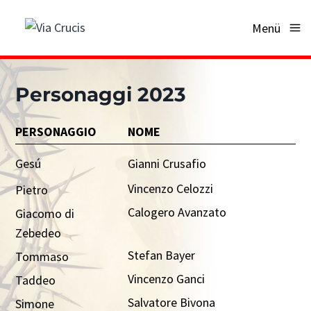
Salta
Menü
al
contenuto
Personaggi 2023
PERSONAGGIO
NOME
Gesú
Gianni Crusafio
Vincenzo Celozzi
Pietro
Calogero Avanzato
Giacomo di
Zebedeo
Stefan Bayer
Tommaso
Vincenzo Ganci
Taddeo
Salvatore Bivona
Simone