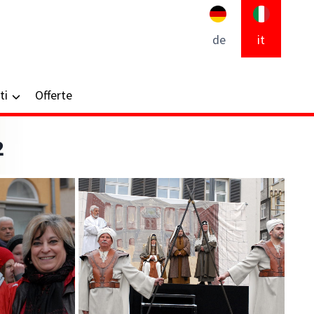
de
it
ti
Offerte
2