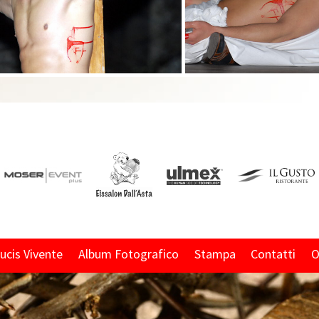
rucis Vivente
Album Fotografico
Stampa
Contatti
O